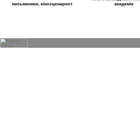
академік
письменник, кіносценарист